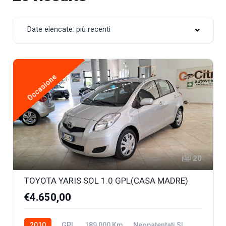
Date elencate: più recenti
Occasione
20
TOYOTA YARIS SOL 1.0 GPL(CASA MADRE)
€4.650,00
2010
GPL
189,000 Km
Neopatentati SI