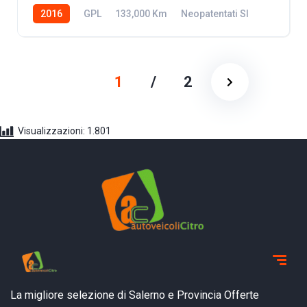
2016
GPL
133,000 Km
Neopatentati SI
1
/
2
Visualizzazioni:
1.801
La migliore selezione di Salerno e Provincia
Offerte