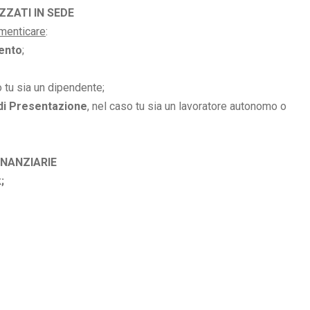
ZZATI IN SEDE
imenticare
:
ento
;
o tu sia un dipendente;
di Presentazione
, nel caso tu sia un lavoratore autonomo o
INANZIARIE
;