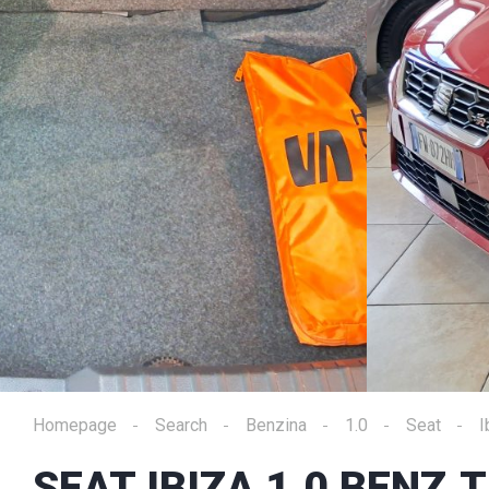
Homepage
Search
Benzina
1.0
Seat
I
SEAT IBIZA 1.0 BENZ.T