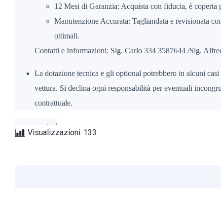
12 Mesi di Garanzia: Acquista con fiducia, è coperta 
Manutenzione Accurata: Tagliandata e revisionata con 
ottimali.
Contatti e Informazioni: Sig. Carlo 334 3587644 /Sig. Al
La dotazione tecnica e gli optional potrebbero in alcuni casi 
vettura. Si declina ogni responsabilità per eventuali incon
contrattuale.
A
Visualizzazioni:
133
B
S
e
E
S
P