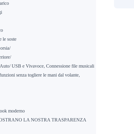
arico
gi
co
 le soste
orsia/
eriore/
uto/ USB e Vivavoce, Connessione file musicali
funzioni senza togliere le mani dal volante,
 look moderno
IMOSTRANO LA NOSTRA TRASPARENZA