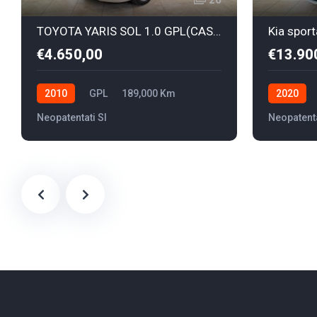
20
i
TOYOTA YARIS SOL 1.0 GPL(CASA MADRE)
z
€4.650,00
€13.90
i
o
2010
GPL
189,000 Km
2020
n
Neopatentati SI
Neopatenta
e
A
i
r
b
a
g
M
u
l