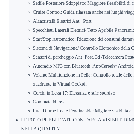
Sedile Posteriore Sdoppiato: Maggiore flessibilità di c
Cruise Control: Guida rilassata anche nei lunghi viag
Alzacristalli Elettrici Ant.+Post.
Specchietti Laterali Elettrici/ Tetto Apribile Panorami
Start/Stop Automatico: Riduzione dei consumi durante
Sistema di Navigazione/ Controllo Elettronico della C
Sensori di parcheggio Ant+Post. 3d /Telecamera Post
Autoradio MP3 con Bluetooth, AppCarpaly/ AndroidA
Volante Multifunzione in Pelle: Controllo totale delle 
quadrante in Virtual Cockpit
Cerchi in Lega 17: Eleganza e stile sportivo
Gommata Nuova
Luci Diurne Led e Fendinebbia: Migliore visibilità e
LE FOTO PUBBLICATE CON TARGA VISIBILE D
NELLA QUALITA’