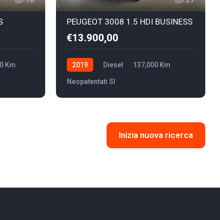
18
27
S
PEUGEOT 3008 1.5 HDI BUSINESS
€13.900,00
00 Km
2019
Diesel
137,000 Km
Neopatentati SI
Inizia nuova ricerca