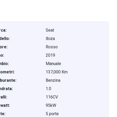
ca:
Seat
ello:
Ibiza
ore:
Rosso
o:
2019
bio:
Manuale
lometri:
137,000 Km
burante:
Benzina
indrata:
1.0
lli:
116CV
owatt:
95kW
te:
5 porte