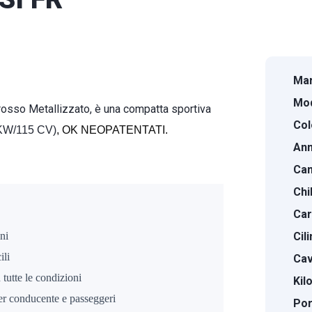
Mar
Mod
rosso Metallizzato, è una compatta sportiva
Col
5KW/115 CV)
, OK NEOPATENTATI.
Ann
Cam
Chi
Car
ni
Cil
ili
Cava
tutte le condizioni
Kil
er conducente e passeggeri
Por