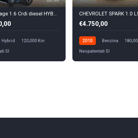
30
Kia sportage 1.6 Crdi diesel HYBRID
CHEVROLET SPARK 1.0 L
0,00
€4.750,00
Hybrid
120,000 Km
2010
Benzina
180,0
ti SI
Neopatentati SI