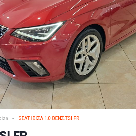
biza
SEAT IBIZA 1.0 BENZ.TSI FR
SI FR