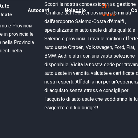
Scopri la nostra concessionaria a gestione
Auto
Chi
Autocarri
Noleggio
Co
familiare dal 1969, ci troviamo a 5 minuti
Usate
siamo
dall'aeroporto Salerno-Costa d'Amalfi ,
erno e Provincia
specializzata in auto usate di alta qualità a
e in provincia
le
Salerno e provincia. Trova le migliori offert
 nella Provincia
auto usate Citroën, Volkswagen, Ford, Fiat,
ienti nella
BMW, Audi e altri, con una vasta selezione
disponibile. Visita la nostra sede per trovar
auto usate in vendita, valutate e certificate 
nostri esperti. Affidati a noi per un'esperien
di acquisto senza stress e consigli per
l'acquisto di auto usate che soddisfino le t
esigenze e il tuo budget!