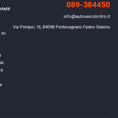
089-384450
ntatti
info@autoveicolicitro.it
Via Pompei, 16, 84098 Pontecagnano Faiano Salerno
e su
e
dai
za
ue