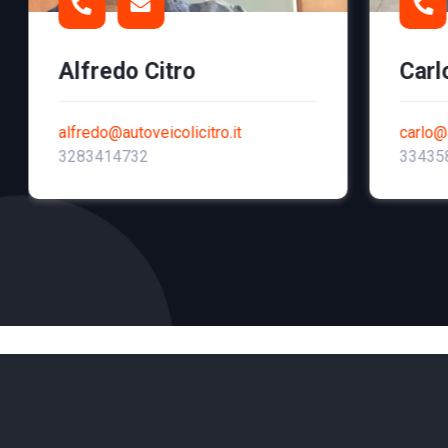
Alfredo Citro
Carl
alfredo@autoveicolicitro.it
carlo@a
3283414732
33435