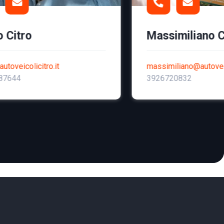
o Citro
Massimiliano C
utoveicolicitro.it
massimiliano@autoveic
87644
3926720832