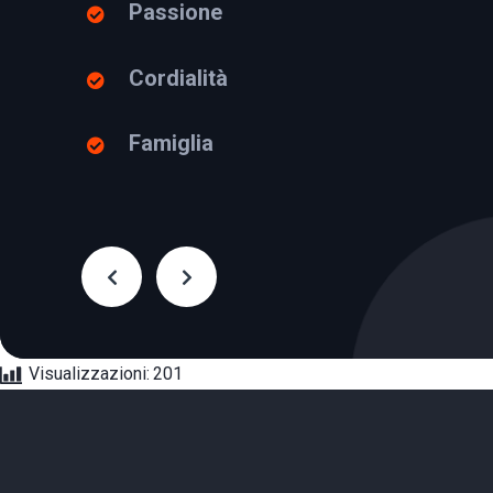
Passione
Massimiliano Citro
Cordialità
Famiglia
massimiliano@autoveicolicitro.it
3926720832
Visualizzazioni:
201