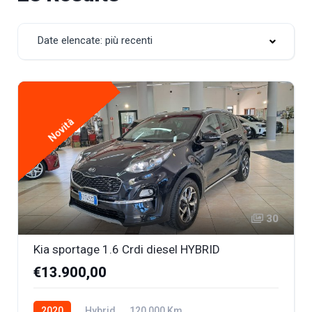
Date elencate: più recenti
Novità
30
Kia sportage 1.6 Crdi diesel HYBRID
€13.900,00
2020
Hybrid
120,000 Km