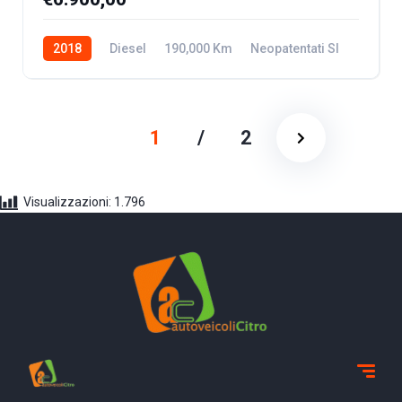
2018
Diesel
190,000 Km
Neopatentati SI
1
/
2
Visualizzazioni:
1.796