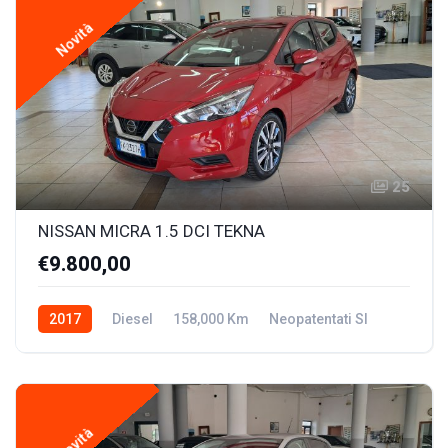
Novità
25
NISSAN MICRA 1.5 DCI TEKNA
€9.800,00
2017
Diesel
158,000 Km
Neopatentati SI
Novità