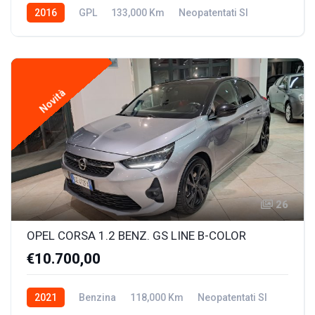
2016
GPL
133,000 Km
Neopatentati SI
Novità
26
OPEL CORSA 1.2 BENZ. GS LINE B-COLOR
€10.700,00
2021
Benzina
118,000 Km
Neopatentati SI