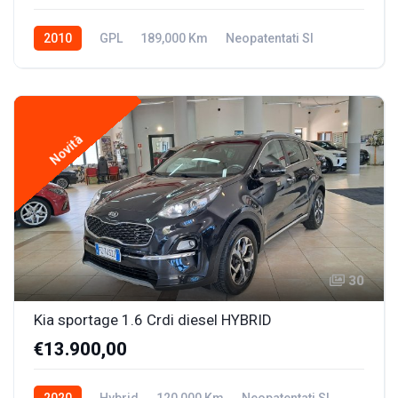
2010
GPL
189,000 Km
Neopatentati SI
Novità
30
Kia sportage 1.6 Crdi diesel HYBRID
€13.900,00
2020
Hybrid
120,000 Km
Neopatentati SI