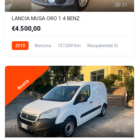
21
LANCIA MUSA ORO 1.4 BENZ.
€4.500,00
2010
Benzina
127,000 Km
Neopatentati SI
Novità
15