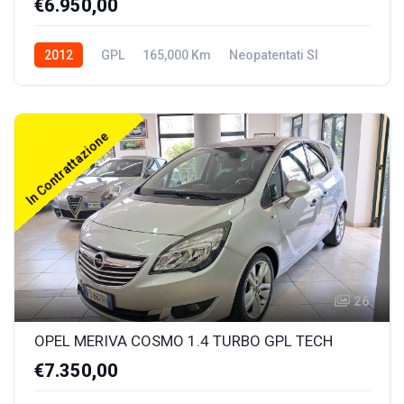
€6.950,00
2012
GPL
165,000 Km
Neopatentati SI
In Contrattazione
26
OPEL MERIVA COSMO 1.4 TURBO GPL TECH
€7.350,00