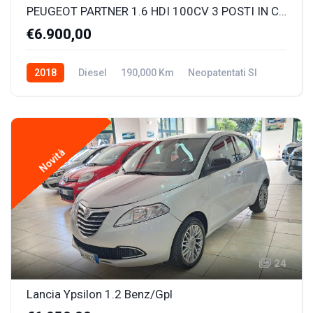
PEUGEOT PARTNER 1.6 HDI 100CV 3 POSTI IN CABINA
€6.900,00
2018
Diesel
190,000 Km
Neopatentati SI
Novità
24
Lancia Ypsilon 1.2 Benz/Gpl