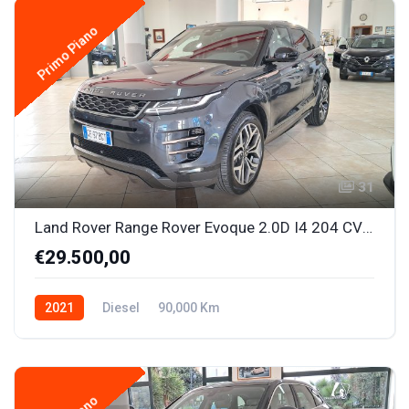
Primo Piano
31
Land Rover Range Rover Evoque 2.0D I4 204 CV AWD Auto Mild Hybrid R-Dynamic S+ TETTO +Cerchi 20" !!
€29.500,00
2021
Diesel
90,000 Km