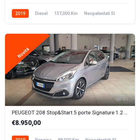
2019
Diesel
137,000 Km
Neopatentati SI
Novità
31
PEUGEOT 208 Stop&Start 5 porte Signature 1.2 BENZ. OK NEOPATENTATI
€8.950,00
2019
Benzina
88,000 Km
Neopatentati SI